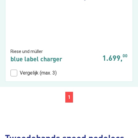
Riese und müller
00
1.699,
blue label charger
Vergelijk (max. 3)
1
Tweedehands speed pedelecs