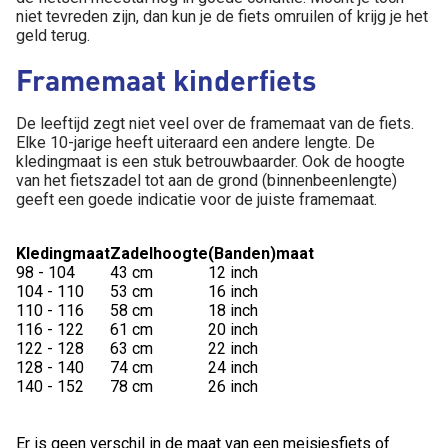
niet tevreden zijn, dan kun je de fiets omruilen of krijg je het
geld terug.
Framemaat kinderfiets
De leeftijd zegt niet veel over de framemaat van de fiets.
Elke 10-jarige heeft uiteraard een andere lengte. De
kledingmaat is een stuk betrouwbaarder. Ook de hoogte
van het fietszadel tot aan de grond (binnenbeenlengte)
geeft een goede indicatie voor de juiste framemaat.
Kledingmaat
Zadelhoogte
(Banden)maat
98 - 104
43 cm
12 inch
104 - 110
53 cm
16 inch
110 - 116
58 cm
18 inch
116 - 122
61 cm
20 inch
122 - 128
63 cm
22 inch
128 - 140
74 cm
24 inch
140 - 152
78 cm
26 inch
Er is geen verschil in de maat van een meisjesfiets of