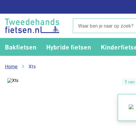
Bakfietsen
Hybride fietsen
Kinderfiets
Home
Xts
1
van 