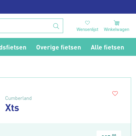
Wensenlijst
Winkelwagen
dsfietsen
Overige fietsen
Alle fietsen
Cumberland
Xts
00