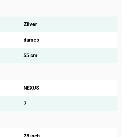
Zilver
dames
55 cm
NEXUS
7
28 inch