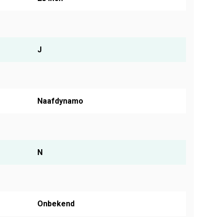
J
Naafdynamo
N
Onbekend