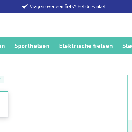
Vragen over een fiets? Bel de winkel
en
Sportfietsen
Elektrische fietsen
Sta
1