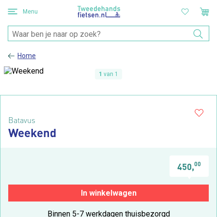
Menu
Home
1
van 1
Batavus
Weekend
00
450,
In winkelwagen
Binnen 5-7 werkdagen thuisbezorgd