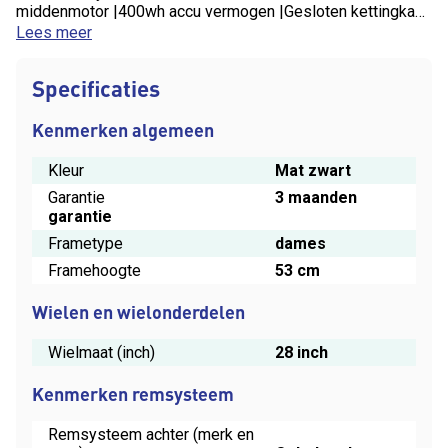
middenmotor |400wh accu vermogen |Gesloten kettingkast
|Hydraulische Remmen |7 versnellingen |Geveerde
Lees meer
voorvork en zadelpen |Led verlichting werkende op de accu
|
Specificaties
Kenmerken algemeen
Kleur
Mat zwart
Garantie
3 maanden
garantie
Frametype
dames
Framehoogte
53 cm
Wielen en wielonderdelen
Wielmaat (inch)
28 inch
Kenmerken remsysteem
Remsysteem achter (merk en