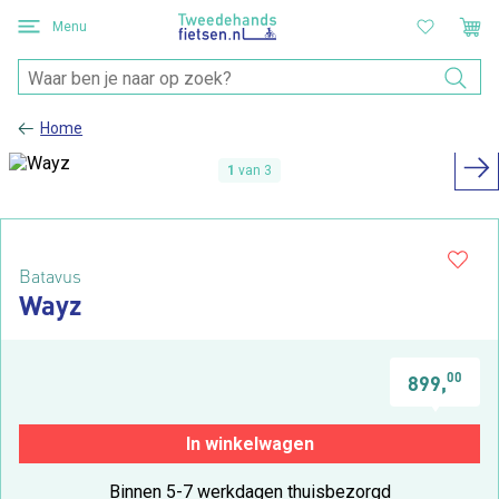
Menu
Home
1
van 3
Batavus
Wayz
00
899,
In winkelwagen
Binnen 5-7 werkdagen thuisbezorgd