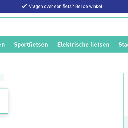
Vragen over een fiets? Bel de winkel
en
Sportfietsen
Elektrische fietsen
Sta
1