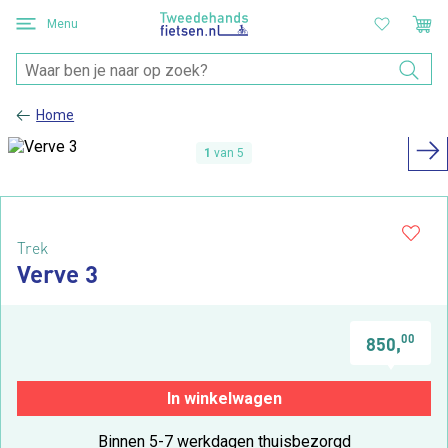
Menu
Home
1
van 5
Trek
Verve 3
00
850,
In winkelwagen
Binnen 5-7 werkdagen thuisbezorgd