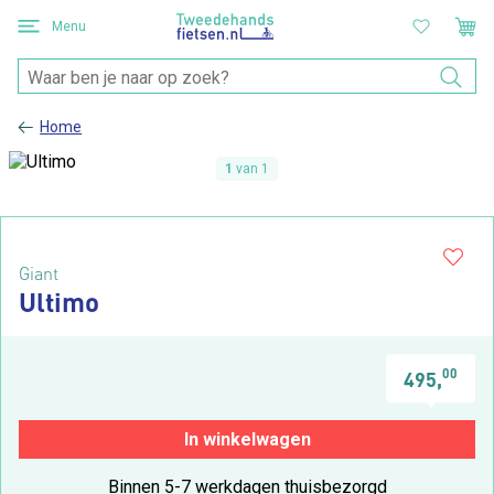
Menu
Home
1
van 1
Giant
Ultimo
00
495,
In winkelwagen
Binnen 5-7 werkdagen thuisbezorgd