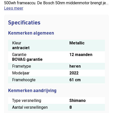
500wh frameaccu. De Bosch 50nm middenmotor brengt je
snel op snelheid. |Door het sportieve karakter van de fiets
Lees meer
kan je lekker snel insturen. |Tevens met afneembare
display en verende voorvork.
Specificaties
Kenmerken algemeen
Kleur
Metallic
antraciet
Garantie
12 maanden
BOVAG garantie
Frametype
heren
Modeljaar
2022
Framehoogte
61 cm
Kenmerken aandrijving
Type versnelling
Shimano
Aantal versnellingen
8