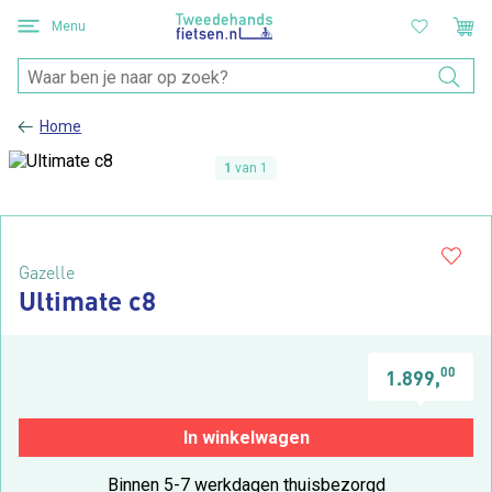
Menu
Home
1
van 1
Gazelle
Ultimate c8
00
1.899,
In winkelwagen
Binnen 5-7 werkdagen thuisbezorgd