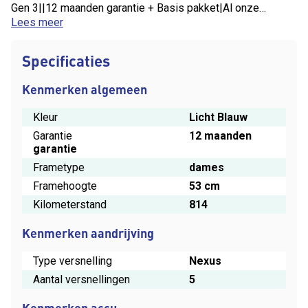
Gen 3||12 maanden garantie + Basis pakket|Al onze
gebruikte fietsen zijn reeds rijklaar gemaakt en kunnen na
Lees meer
aankoop meteen worden meegenomen
Specificaties
Kenmerken algemeen
Kleur
Licht Blauw
Garantie
12 maanden
garantie
Frametype
dames
Framehoogte
53 cm
Kilometerstand
814
Kenmerken aandrijving
Type versnelling
Nexus
Aantal versnellingen
5
Kenmerken accu