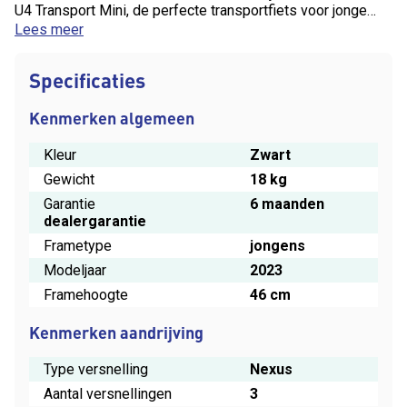
U4 Transport Mini, de perfecte transportfiets voor jonge
ontdekkers! Speciaal ontworpen voor kids die net zo'n
Lees meer
gave fiets willen als papa en/of mama. Met de Cortina U4
Transport Mini wordt elke rit een feestje, en zal je zeker
Specificaties
opvallen op het schoolplein! Fiets door vorige eigenaar
gekocht bij ons en goed in onderhoud geweest! Technische
is de fiets helemaal nog netjes!||Verkrijgbaar in ons filiaal in
Kenmerken algemeen
Maartensdijk, Maertensplein 22 (bij vragen kunt u ons
bellen of mailen)
Kleur
Zwart
Gewicht
18 kg
Garantie
6 maanden
dealergarantie
Frametype
jongens
Modeljaar
2023
Framehoogte
46 cm
Kenmerken aandrijving
Type versnelling
Nexus
Aantal versnellingen
3