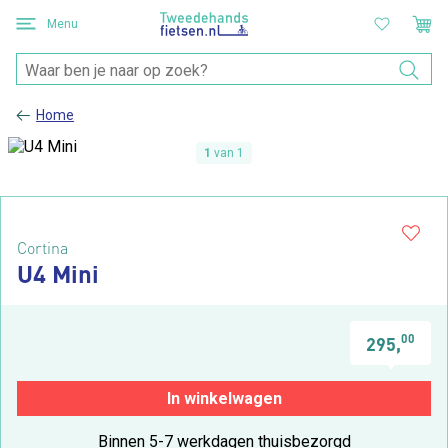
Menu
Home
1
van 1
Cortina
U4 Mini
00
295,
In winkelwagen
Binnen 5-7 werkdagen thuisbezorgd