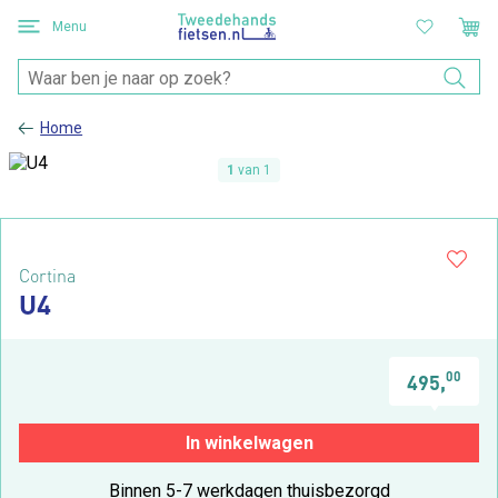
Menu
Home
1
van 1
Cortina
U4
00
495,
In winkelwagen
Binnen 5-7 werkdagen thuisbezorgd