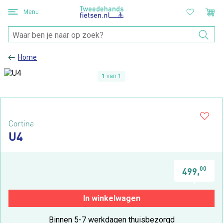
Menu
Home
1
van 1
Cortina
U4
00
499,
In winkelwagen
Binnen 5-7 werkdagen thuisbezorgd