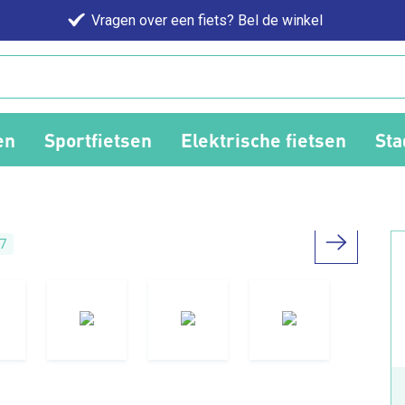
Vragen over een fiets? Bel de winkel
en
Sportfietsen
Elektrische fietsen
Sta
7