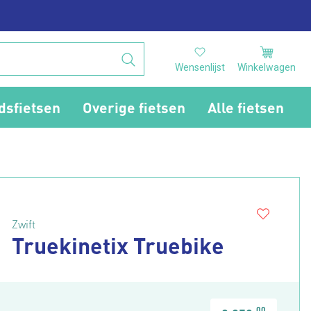
Wensenlijst
Winkelwagen
dsfietsen
Overige fietsen
Alle fietsen
Zwift
Truekinetix Truebike
00