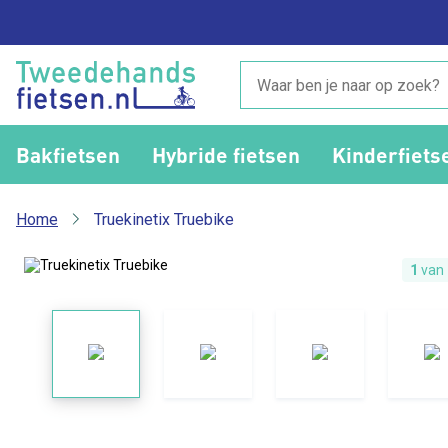
Bakfietsen
Hybride fietsen
Kinderfiets
Home
Truekinetix Truebike
1
van 