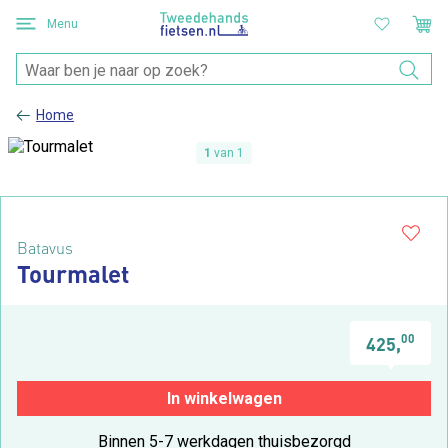
Menu
Home
1
van 1
Batavus
Tourmalet
00
425,
In winkelwagen
Binnen 5-7 werkdagen thuisbezorgd