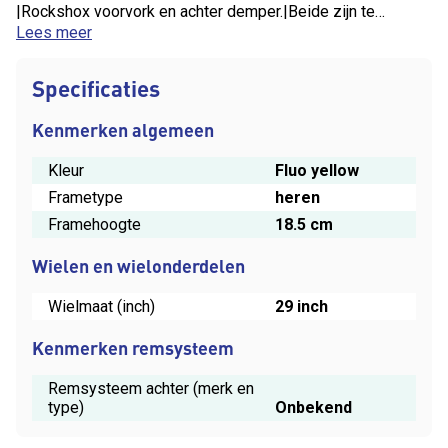
|Rockshox voorvork en achter demper.|Beide zijn te
hydraulisch te locken met 1 knop.|Bontrager
Lees meer
wielset|Normale prijs 3999.-|Nu 2399.-
Specificaties
Kenmerken algemeen
Kleur
Fluo yellow
Frametype
heren
Framehoogte
18.5 cm
Wielen en wielonderdelen
Wielmaat (inch)
29 inch
Kenmerken remsysteem
Remsysteem achter (merk en
type)
Onbekend