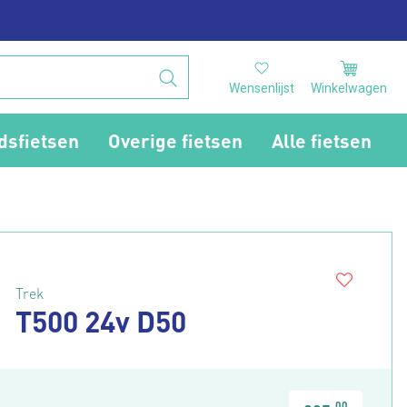
Wensenlijst
Winkelwagen
dsfietsen
Overige fietsen
Alle fietsen
Trek
T500 24v D50
00