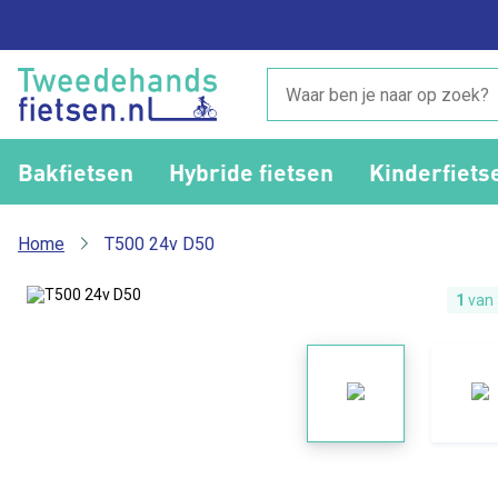
Bakfietsen
Hybride fietsen
Kinderfiets
Home
T500 24v D50
1
van 