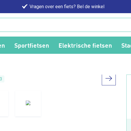
Vragen over een fiets? Bel de winkel
en
Sportfietsen
Elektrische fietsen
Sta
3