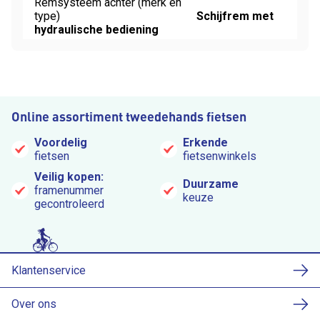
Remsysteem achter (merk en
type)
Schijfrem met
hydraulische bediening
Online assortiment tweedehands fietsen
Voordelig
Erkende
fietsen
fietsenwinkels
Veilig kopen:
Duurzame
framenummer
keuze
gecontroleerd
Klantenservice
Over ons