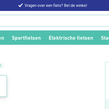
Vragen over een fiets? Bel de winkel
en
Sportfietsen
Elektrische fietsen
Sta
1