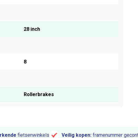
28 inch
8
Rollerbrakes
rkende
fietsenwinkels
Veilig kopen:
framenummer gecont