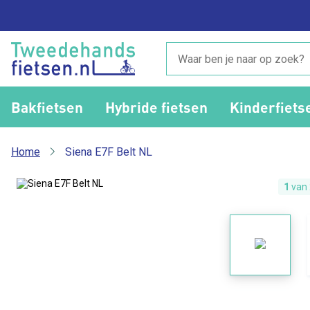
Bakfietsen
Hybride fietsen
Kinderfiets
Home
Siena E7F Belt NL
1
van 