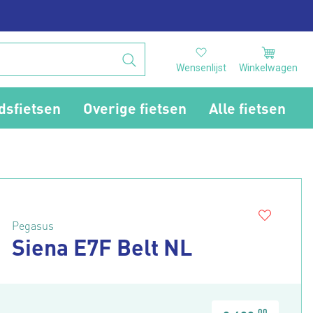
Wensenlijst
Winkelwagen
dsfietsen
Overige fietsen
Alle fietsen
Pegasus
Siena E7F Belt NL
00