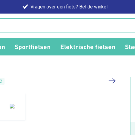
Vragen over een fiets? Bel de winkel
en
Sportfietsen
Elektrische fietsen
Sta
2