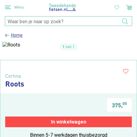
Menu
Home
1
van 1
Cortina
Roots
00
375,
In winkelwagen
Binnen 5-7 werkdagen thuisbezorgd