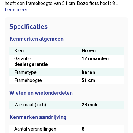
heeft een framehoogte van 51 cm. Deze fiets heeft 8
versnellingen, een Bosch Active Line Plus middenmotor en
Lees meer
een 400Wh accu. Je ontvangt 12 maanden dealergarantie
op deze fiets. Kilometerstand 4868
Specificaties
Kenmerken algemeen
Kleur
Groen
Garantie
12 maanden
dealergarantie
Frametype
heren
Framehoogte
51 cm
Wielen en wielonderdelen
Wielmaat (inch)
28 inch
Kenmerken aandrijving
Aantal versnellingen
8