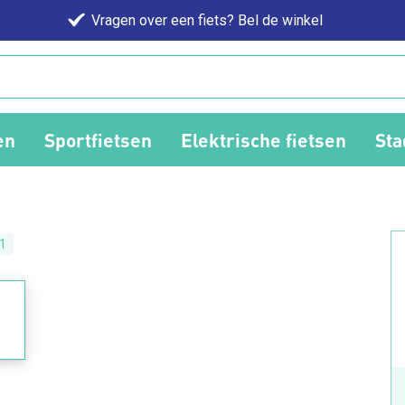
Vragen over een fiets? Bel de winkel
en
Sportfietsen
Elektrische fietsen
Sta
1