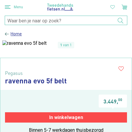
Menu
Home
1
van 1
Pegasus
ravenna evo 5f belt
00
3.449,
In winkelwagen
Binnen 5-7 werkdagen thuisbezorgd