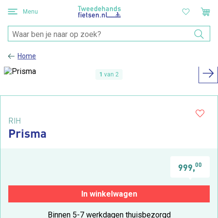
Menu
Home
1
van 2
RIH
Prisma
00
999,
In winkelwagen
Binnen 5-7 werkdagen thuisbezorgd