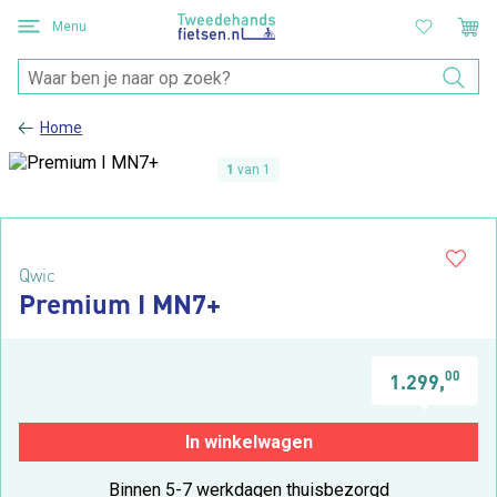
Menu
Home
1
van 1
Qwic
Premium I MN7+
00
1.299,
In winkelwagen
Binnen 5-7 werkdagen thuisbezorgd