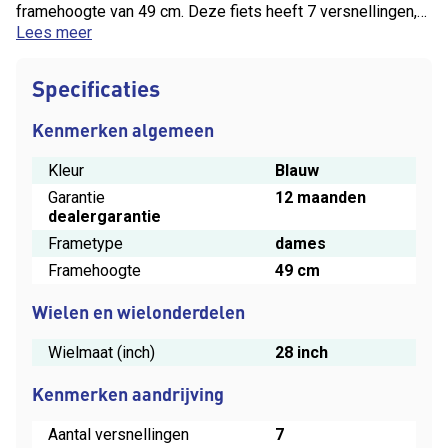
framehoogte van 49 cm. Deze fiets heeft 7 versnellingen,
een Bosch Active Line middenmotor en een 300Wh accu.
Lees meer
Je ontvangt 12 maanden dealergarantie op deze fiets.
Kilometerstand 12147
Specificaties
Kenmerken algemeen
Kleur
Blauw
Garantie
12 maanden
dealergarantie
Frametype
dames
Framehoogte
49 cm
Wielen en wielonderdelen
Wielmaat (inch)
28 inch
Kenmerken aandrijving
Aantal versnellingen
7