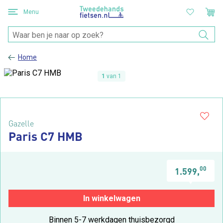
Menu
Home
1
van 1
Gazelle
Paris C7 HMB
00
1.599,
In winkelwagen
Binnen 5-7 werkdagen thuisbezorgd