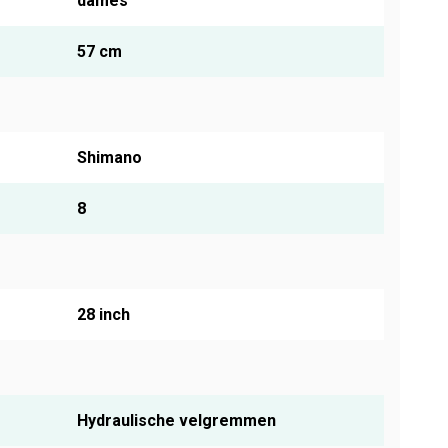
dames
57 cm
Shimano
8
28 inch
Hydraulische velgremmen