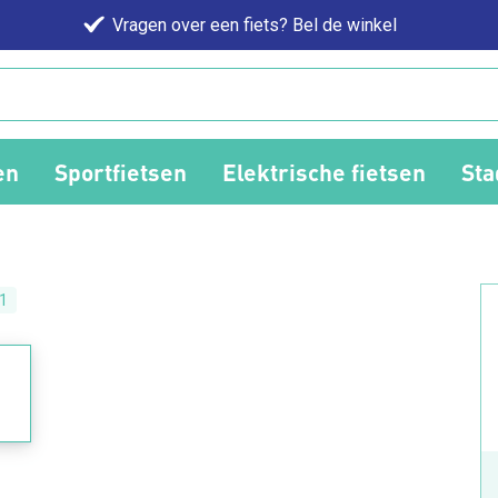
Vragen over een fiets? Bel de winkel
en
Sportfietsen
Elektrische fietsen
Sta
1