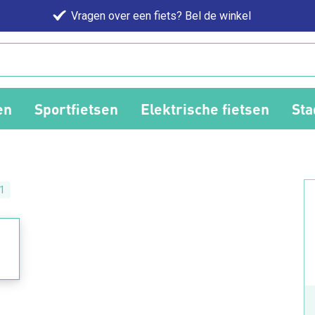
Vragen over een fiets? Bel de winkel
en
Sportfietsen
Elektrische fietsen
Sta
1