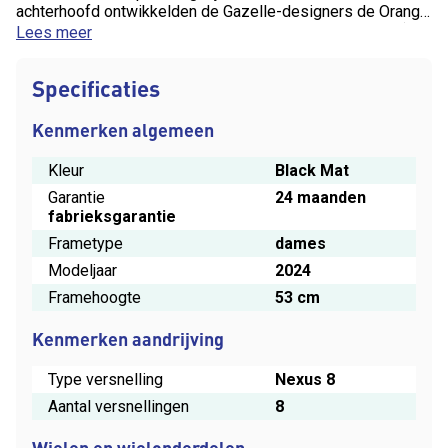
achterhoofd ontwikkelden de Gazelle-designers de Orange
C8 HMB. Met de Bosch Active Line Plus-middenmotor (50
Lees meer
Nm) en acht Shimano-versnellingen kom je overal naar
boven. En met de hydraulische velgremmen kom je ook
Specificaties
weer snel en gecontroleerd tot stilstand. De nette
afwerking verhoogt het comfort langs alle kanten.
Kenmerken algemeen
Kleur
Black Mat
Garantie
24 maanden
fabrieksgarantie
Frametype
dames
Modeljaar
2024
Framehoogte
53 cm
Kenmerken aandrijving
Type versnelling
Nexus 8
Aantal versnellingen
8
Wielen en wielonderdelen