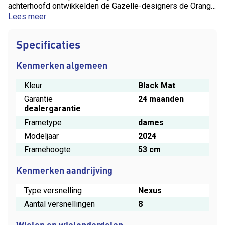
achterhoofd ontwikkelden de Gazelle-designers de Orange
C8 HMB. Met de Bosch Active Line Plus-middenmotor (50
Lees meer
Nm) en acht Shimano-versnellingen kom je overal naar
boven. En met de hydraulische velgremmen kom je ook
Specificaties
weer snel en gecontroleerd tot stilstand. De nette
afwerking verhoogt het comfort langs alle kanten.
Kenmerken algemeen
Kleur
Black Mat
Garantie
24 maanden
dealergarantie
Frametype
dames
Modeljaar
2024
Framehoogte
53 cm
Kenmerken aandrijving
Type versnelling
Nexus
Aantal versnellingen
8
Wielen en wielonderdelen