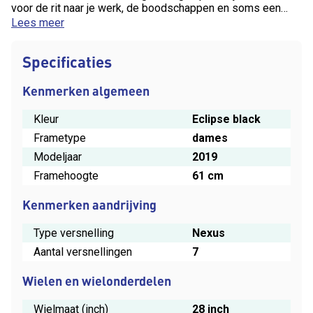
voor de rit naar je werk, de boodschappen en soms een
mooie fietstocht wil je een passend model. Met alle
Lees meer
comfort en bedieningsgemak. Met weinig onderhoud en
veel fietsplezier. Kortom een echte Gazelle Orange.
Specificaties
Moeiteloos hanteerbaar door stabiel aluminium frame
Onderhoudsarm door automatische kettingspanner Verende
voorvork en zadelpen nemen alle oneffenheden op Het
Kenmerken algemeen
design is in één oogopslag herkenbaar als Gazelle
Kleur
Eclipse black
Frametype
dames
Modeljaar
2019
Framehoogte
61 cm
Kenmerken aandrijving
Type versnelling
Nexus
Aantal versnellingen
7
Wielen en wielonderdelen
Wielmaat (inch)
28 inch