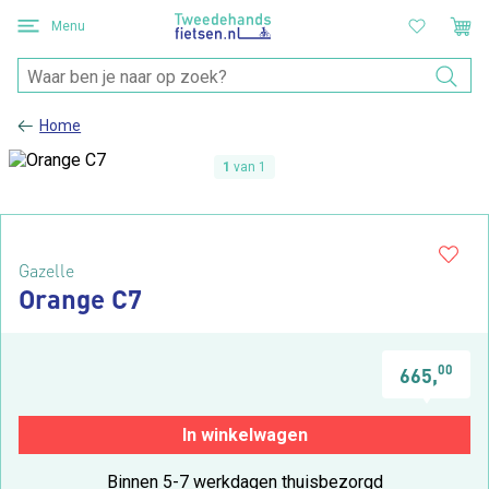
Menu
Home
1
van 1
Gazelle
Orange C7
00
665,
In winkelwagen
Binnen 5-7 werkdagen thuisbezorgd