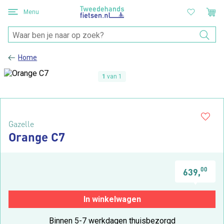
Menu
Home
1
van 1
Gazelle
Orange C7
00
639,
In winkelwagen
Binnen 5-7 werkdagen thuisbezorgd