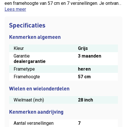
een framehoogte van 57 cm en 7 versnellingen. Je ontvangt
3 maanden dealergarantie op deze fiets.
Lees meer
Specificaties
Kenmerken algemeen
Kleur
Grijs
Garantie
3 maanden
dealergarantie
Frametype
heren
Framehoogte
57 cm
Wielen en wielonderdelen
Wielmaat (inch)
28 inch
Kenmerken aandrijving
Aantal versnellingen
7