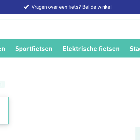
Vragen over een fiets? Bel de winkel
en
Sportfietsen
Elektrische fietsen
Sta
1