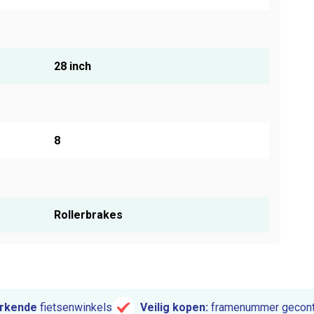
28 inch
8
Rollerbrakes
rkende
fietsenwinkels
Veilig kopen:
framenummer gecont