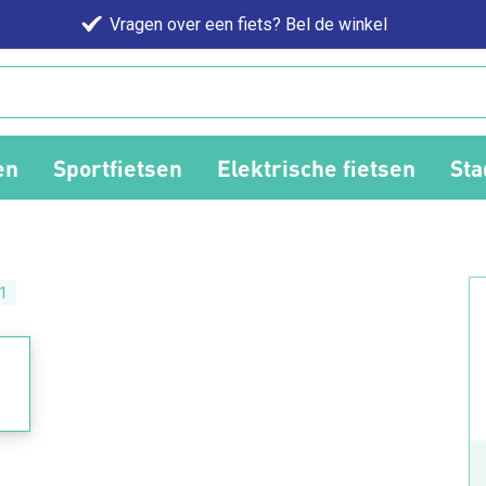
Vragen over een fiets? Bel de winkel
en
Sportfietsen
Elektrische fietsen
Sta
1