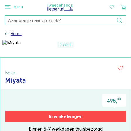
Menu
Home
1
van 1
Koga
Miyata
00
495,
In winkelwagen
Binnen 5-7 werkdagen thuisbezorgd