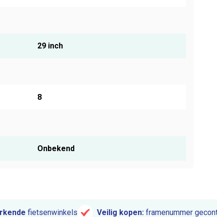
29 inch
8
Onbekend
rkende
fietsenwinkels
Veilig kopen:
framenummer gecont