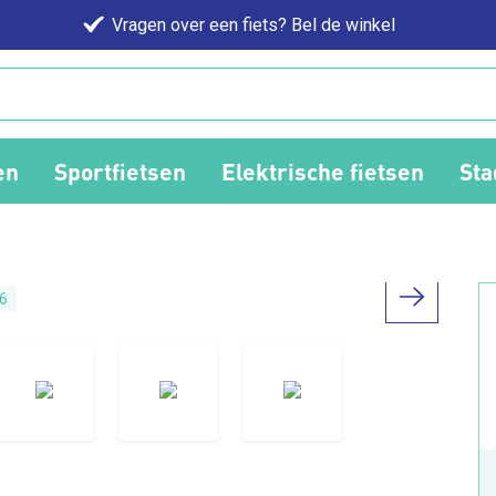
Vragen over een fiets? Bel de winkel
en
Sportfietsen
Elektrische fietsen
Sta
6