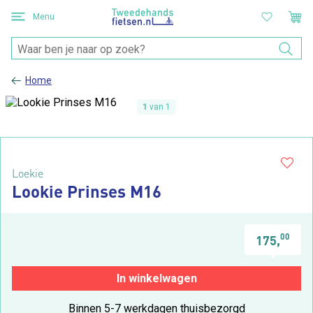
Menu
Home
1
van 1
Loekie
Lookie Prinses M16
00
175,
In winkelwagen
Binnen 5-7 werkdagen thuisbezorgd