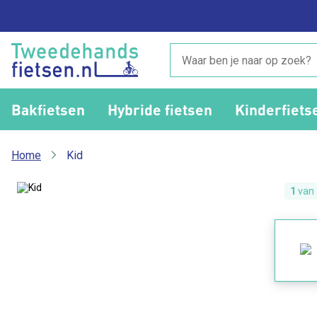
Bakfietsen
Hybride fietsen
Kinderfiets
Home
Kid
1
van 