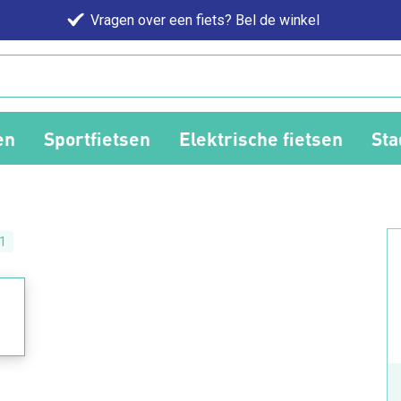
Vragen over een fiets? Bel de winkel
en
Sportfietsen
Elektrische fietsen
Sta
1