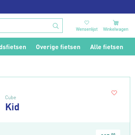
Wensenlijst
Winkelwagen
dsfietsen
Overige fietsen
Alle fietsen
Cube
Kid
00