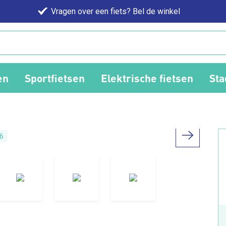
Vragen over een fiets? Bel de winkel
en
Sportfietsen
Elektrische fietsen
Sta
6