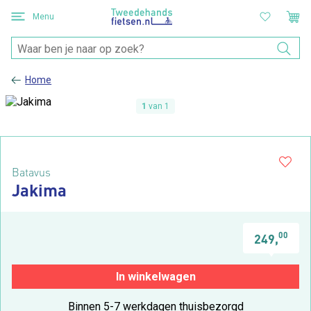
Menu
Home
1
van 1
Batavus
Jakima
00
249,
In winkelwagen
Binnen 5-7 werkdagen thuisbezorgd