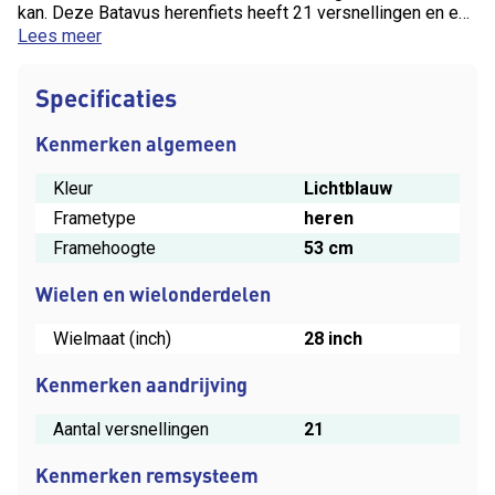
kan. Deze Batavus herenfiets heeft 21 versnellingen en een
framehoogte van 53 cm. Je ontvangt op deze fiets 8 dagen
Lees meer
omruilgarantie.
Specificaties
Kenmerken algemeen
Kleur
Lichtblauw
Frametype
heren
Framehoogte
53 cm
Wielen en wielonderdelen
Wielmaat (inch)
28 inch
Kenmerken aandrijving
Aantal versnellingen
21
Kenmerken remsysteem