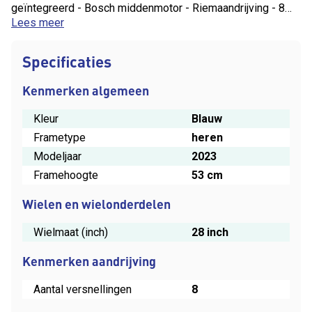
geïntegreerd - Bosch middenmotor - Riemaandrijving - 8
Alfine shimano versnellingen - 10740 km totaal
Lees meer
Specificaties
Kenmerken algemeen
Kleur
Blauw
Frametype
heren
Modeljaar
2023
Framehoogte
53 cm
Wielen en wielonderdelen
Wielmaat (inch)
28 inch
Kenmerken aandrijving
Aantal versnellingen
8