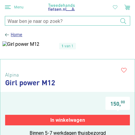
Menu
Home
1
van 1
Alpina
Girl power M12
00
150,
In winkelwagen
Binnen 5-7 werkdagen thuisbezorgd