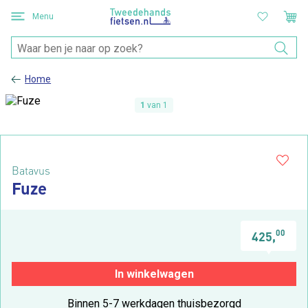
Menu
Home
1
van 1
Batavus
Fuze
00
425,
In winkelwagen
Binnen 5-7 werkdagen thuisbezorgd