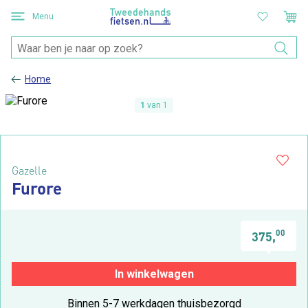
Menu
Home
1
van 1
Gazelle
Furore
00
375,
In winkelwagen
Binnen 5-7 werkdagen thuisbezorgd