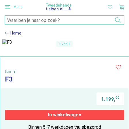
Menu
Home
1
van 1
Koga
F3
00
1.199,
In winkelwagen
Binnen 5-7 werkdagen thuisbezorgd