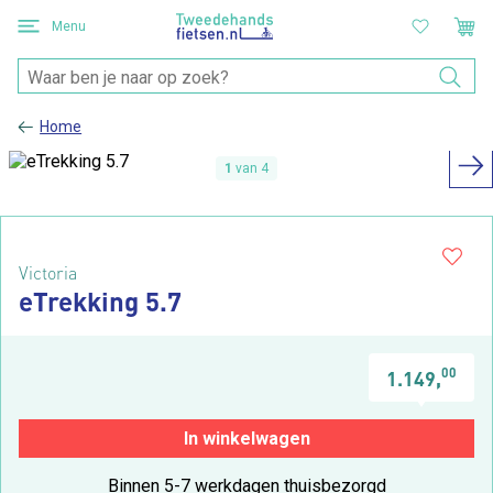
Menu
Home
1
van 4
Victoria
eTrekking 5.7
00
1.149,
In winkelwagen
Binnen 5-7 werkdagen thuisbezorgd