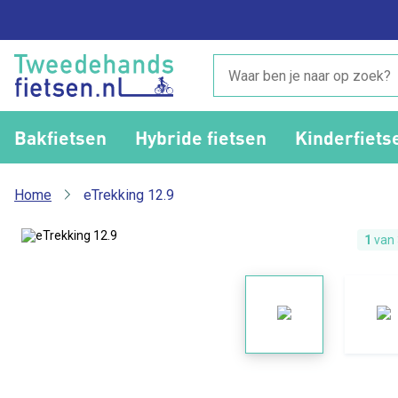
Bakfietsen
Hybride fietsen
Kinderfiets
Home
eTrekking 12.9
1
van 