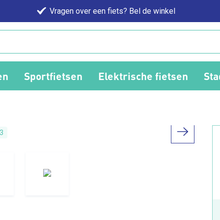
Vragen over een fiets? Bel de winkel
en
Sportfietsen
Elektrische fietsen
Sta
3