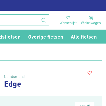
Wensenlijst
Winkelwagen
dsfietsen
Overige fietsen
Alle fietsen
Cumberland
Edge
00