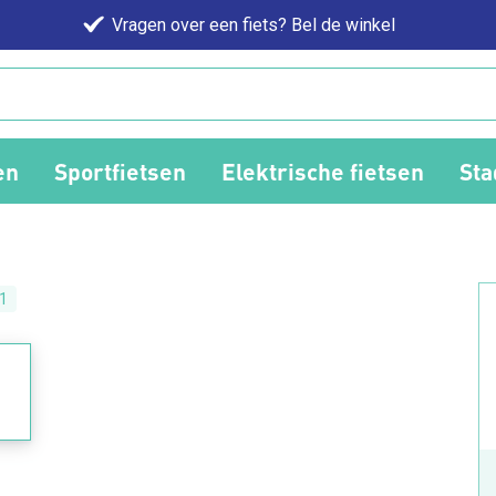
Vragen over een fiets? Bel de winkel
en
Sportfietsen
Elektrische fietsen
Sta
1