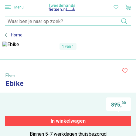
Menu
Home
1
van 1
Flyer
Ebike
00
895,
In winkelwagen
Binnen 5-7 werkdagen thuisbezorgd